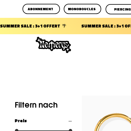
ABONNEMENT
MONOBOUCLES
PIERCING
SUMMER SALE : 3+1 OFFERT  🌴                 
Filtern nach
Preis