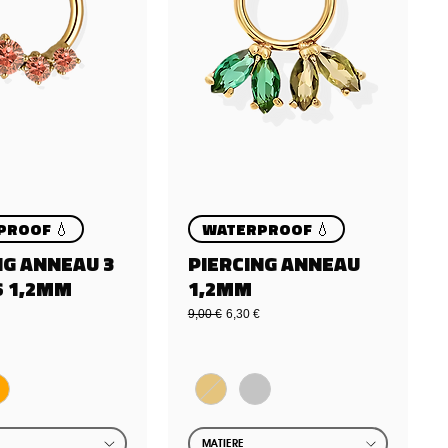
PROOF 💧
WATERPROOF 💧
NG ANNEAU 3
PIERCING ANNEAU
 1,2MM
1,2MM
Standardpreis
Sale-Preis
9,00 €
6,30 €
MATIERE