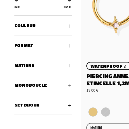
6 €
32 €
COULEUR
FORMAT
10MM
12MM
MATIERE
WATERPROOF 💧
PIERCING ANN
Acier inoxydable
ETINCELLE 1,2
MONOBOUCLE
Preis
13,00 €
1 unité
SET BIJOUX
4 unités
MATIERE