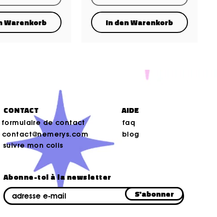
en Warenkorb
In den Warenkorb
CONTACT
AIDE
formulaire de contact
faq
contact@nemerys.com
blog
suivre mon colis
Abonne-toi à la newsletter
E-mail
S'abonner