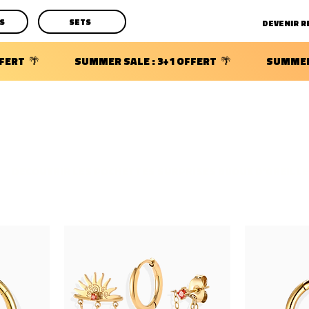
S
SETS
DECOUVRIR LES POCHETTES SURPRISES BIJOUX D'OREILLE