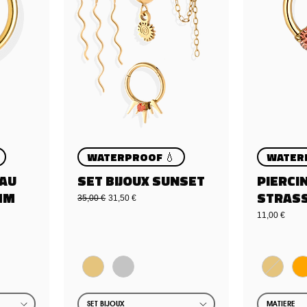
WATERPROOF 💧
WATER
EAU
SET BIJOUX SUNSET
PIERCI
MM
STRASS
Standardpreis
Sale-Preis
35,00 €
31,50 €
Preis
11,00 €
SET BIJOUX
MATIERE