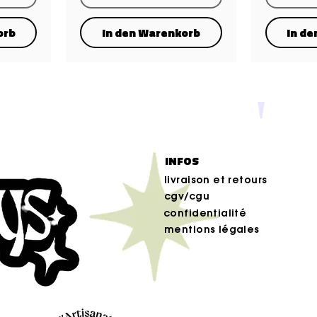
orb
In den Warenkorb
In d
INFOS
livraison et retours
cgv/cgu
confidentialité
mentions légales