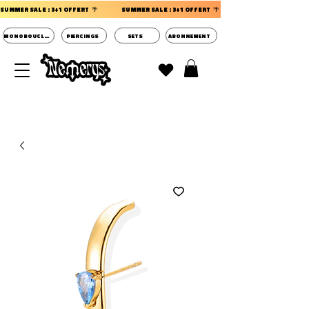
SUMMER SALE : 3+1 OFFERT  🌴                 
MONOBOUCLES
PIERCINGS
SETS
ABONNEMENT
DECOUVRIR LES POCHETTES SURPRISES BIJOUX
D'OREILLES ⭐