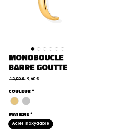
MONOBOUCLE
BARRE GOUTTE
Standardpreis
Sale-Preis
 12,00 € 
9,60 €
COULEUR
*
MATIERE
*
Acier inoxydable