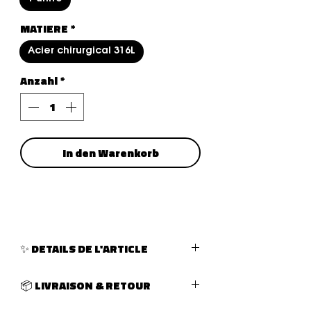
MATIERE
*
Acier chirurgical 316L
Anzahl
*
In den Warenkorb
✨ DETAILS DE L'ARTICLE
TYPE DE PIERCING :
piercing
📦 LIVRAISON & RETOUR
PARTIE DU CORPS :
oreille
LONGUEUR DU PIERCING :
38MM
LIVRAISON :