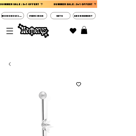
SUMMER SALE : 3+1 OFFERT  🌴                 
MONOBOUCLES
PIERCINGS
SETS
ABONNEMENT
DECOUVRIR LES POCHETTES SURPRISES BIJOUX
D'OREILLES ⭐