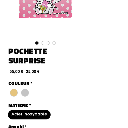
POCHETTE
SURPRISE
Standardpreis
Sale-Preis
 35,00 € 
25,00 €
COULEUR
*
MATIERE
*
Acier inoxydable
Anzahl
*