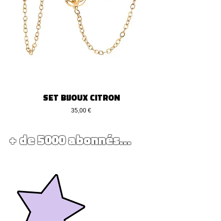
SET BIJOUX CITRON
Preis
35,00 €
+ de 5000 abonnés...