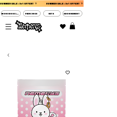
SUMMER SALE : 3+1 OFFERT  🌴                 
MONOBOUCLES
PIERCINGS
SETS
ABONNEMENT
DECOUVRIR LES POCHETTES SURPRISES BIJOUX
D'OREILLES ⭐