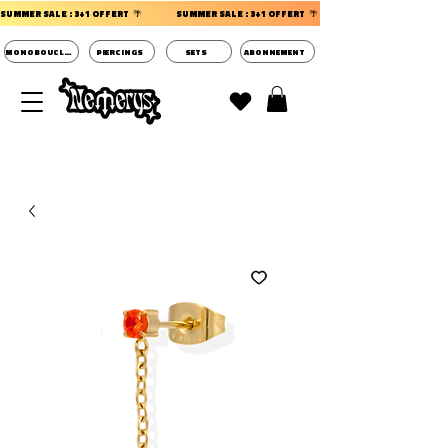
SUMMER SALE : 3+1 OFFERT  🌴                 
MONOBOUCLES
PIERCINGS
SETS
ABONNEMENT
DECOUVRIR LES POCHETTES SURPRISES BIJOUX
D'OREILLES ⭐