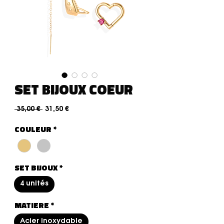
SET BIJOUX COEUR
Standardpreis
Sale-Preis
 35,00 € 
31,50 €
COULEUR
*
SET BIJOUX
*
4 unités
MATIERE
*
Acier inoxydable