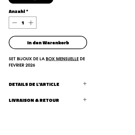
Anzahl
*
In den Warenkorb
SET BIJOUX DE LA
BOX MENSUELLE
DE
FEVRIER 2026
DETAILS DE L'ARTICLE
Type de bijoux :
SET DE 4 BIJOUX
LIVRAISON & RETOUR
LIVRAISON :
Livraison (lettre suivie - La Poste)
après traitement de votre
commande