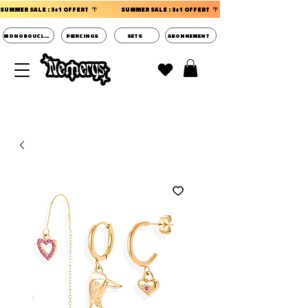
SUMMER SALE : 3+1 OFFERT  🌴                 
MONOBOUCLES
PIERCINGS
SETS
ABONNEMENT
DECOUVRIR LES POCHETTES SURPRISES BIJOUX
D'OREILLES ⭐