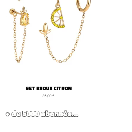
SET BIJOUX CITRON
Preis
35,00 €
+ de 5000 abonnés...