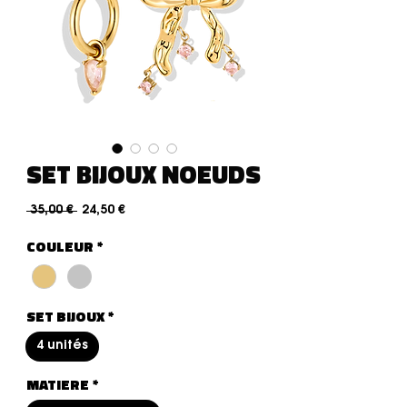
SET BIJOUX NOEUDS
Standardpreis
Sale-Preis
 35,00 € 
24,50 €
COULEUR
*
SET BIJOUX
*
4 unités
MATIERE
*