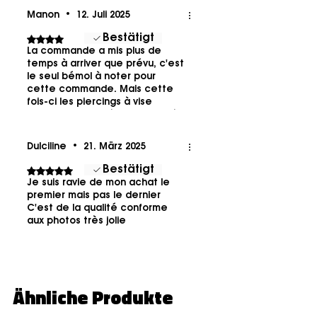
Manon
•
12. Juli 2025
Bestätigt
Mit 4 von 5 Sternen bewertet.
La commande a mis plus de
temps à arriver que prévu, c'est
le seul bémol à noter pour
cette commande. Mais cette
fois-ci les piercings à vise
fonctionnaient très bien, rien à
redire et très joli. 😊
Dulciline
•
21. März 2025
Bestätigt
Mit 5 von 5 Sternen bewertet.
Je suis ravie de mon achat le
premier mais pas le dernier
C'est de la qualité conforme
aux photos très jolie
Ähnliche Produkte