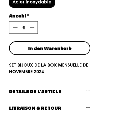
Acier inoxydable
Anzahl
*
In den Warenkorb
SET BIJOUX DE LA
BOX MENSUELLE
DE
NOVEMBRE 2024
DETAILS DE L'ARTICLE
Type de bijoux :
SET DE 4 BIJOUX
LIVRAISON & RETOUR
LIVRAISON :
Livraison (lettre suivie - La Poste)
après traitement de votre
commande