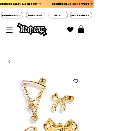
SUMMER SALE : 3+1 OFFERT  🌴                 
MONOBOUCLES
PIERCINGS
SETS
ABONNEMENT
DECOUVRIR LES POCHETTES SURPRISES BIJOUX
D'OREILLES ⭐